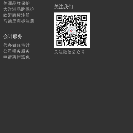
美洲品牌保护
关注我们
大洋洲品牌保护
欧盟商标注册
马德里商标注册
会计服务
代办做账审计
公司税务服务
关注微信公众号
申请离岸豁免