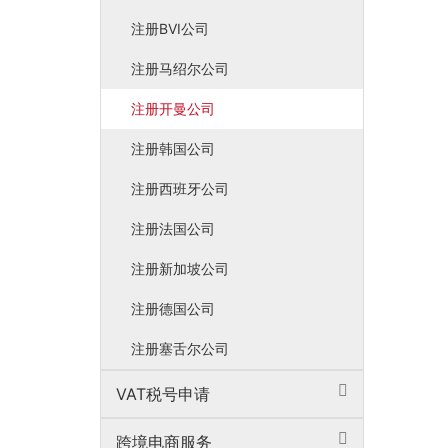
注册BVI公司
注册马绍尔公司
注册开曼公司
注册韩国公司
注册西班牙公司
注册法国公司
注册新加坡公司
注册德国公司
注册塞舌尔公司
VAT税号申请
跨境电商服务