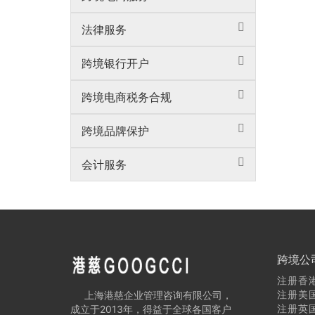
法律服务
跨境银行开户
跨境电商税务合规
跨境品牌保护
会计服务
跨境公
注册香
注册美
上海港慈企业管理咨询有限公司，
注册英
成立于2013年，得益于全球各国客户