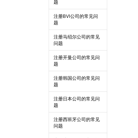
题
注册BVI公司的常见问
题
注册马绍尔公司的常见
问题
注册开曼公司的常见问
题
注册韩国公司的常见问
题
注册日本公司的常见问
题
注册西班牙公司的常见
问题