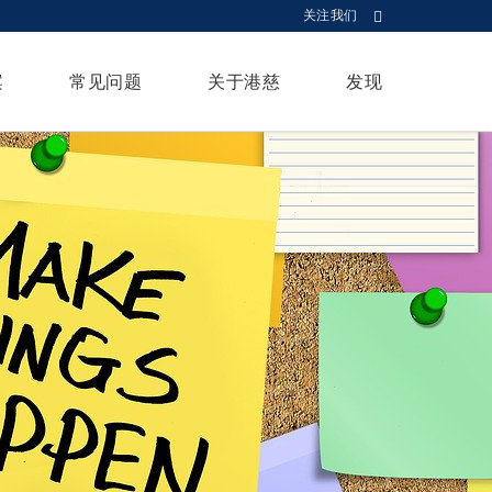
关注我们
案
常见问题
关于港慈
发现