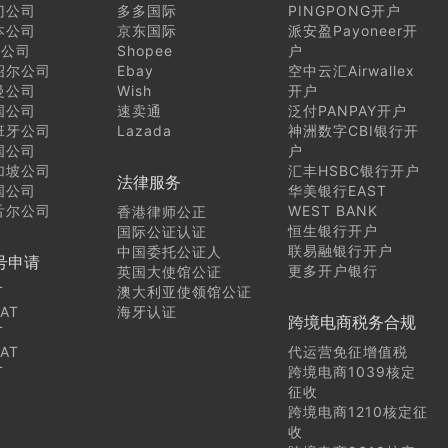
门公司
多多国际
PINGPONG开户
本公司
京东国际
派安盈Payoneer开
I公司
Shopee
户
绍尔公司
Ebay
空中云汇Airwallex
曼公司
Wish
开户
国公司
速卖通
泛付PANPAY开户
班牙公司
Lazada
神洲数字CBI银行开
国公司
户
加坡公司
汇丰HSBC银行开户
法律服务
国公司
华美银行EAST
舌尔公司
WEST BANK
香港律师公正
恒生银行开户
国际公证认证
联易融银行开户
中国委托公证人
号申请
更多开户银行
英国大使馆公证
T
澳大利亚使领馆公证
AT
海牙认证
跨境电商税务合规
T
AT
代运营免征增值税
T
跨境电商1039核定
征收
跨境电商1210核定征
收