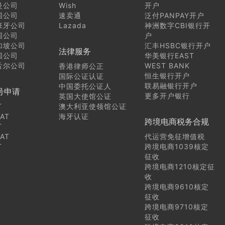
曼公司
Wish
开户
国公司
速卖通
泛付PANPAY开户
班牙公司
Lazada
神洲数字CBI银行开
国公司
户
加坡公司
汇丰HSBC银行开户
法律服务
国公司
华美银行EAST
舌尔公司
WEST BANK
香港律师公正
恒生银行开户
国际公证认证
联易融银行开户
中国委托公证人
号申请
更多开户银行
英国大使馆公证
T
澳大利亚使领馆公证
AT
海牙认证
跨境电商税务合规
T
AT
代运营免征增值税
T
跨境电商1039核定
征收
跨境电商1210核定征
收
跨境电商9610核定
征收
跨境电商9710核定
征收