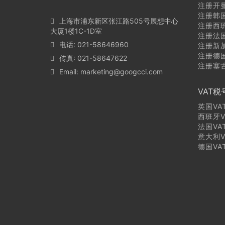
注册开
注册韩
上海市浦东新区张江路505号展想中心
注册西
大厦1楼1C-1D室
注册法
电话: 021-58646960
注册新
注册德
传真: 021-58647622
注册塞
Email:
marketing@googcci.com
VAT税
英国VA
西班牙V
法国VA
意大利V
德国VA