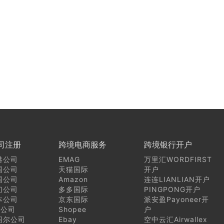
司注册
跨境电商服务
跨境银行开户
港公司
EMAG
万里汇WORDFIRST
国公司
天猫国际
开户
国公司
Amazon
连连LIANLIAN开户
门公司
多多国际
PINGPONG开户
本公司
京东国际
派安盈Payoneer开
I公司
Shopee
户
绍尔公司
Ebay
空中云汇Airwallex