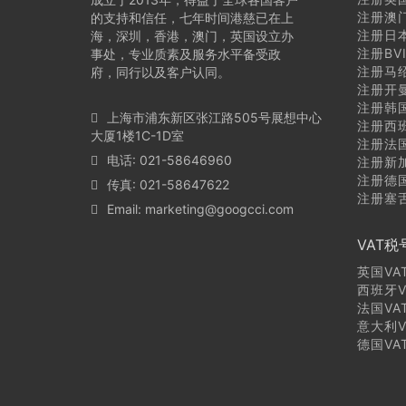
注册澳
的支持和信任，七年时间港慈已在上
注册日
海，深圳，香港，澳门，英国设立办
注册BV
事处，专业质素及服务水平备受政
注册马
府，同行以及客户认同。
注册开
注册韩
上海市浦东新区张江路505号展想中心
注册西
大厦1楼1C-1D室
注册法
电话: 021-58646960
注册新
注册德
传真: 021-58647622
注册塞
Email:
marketing@googcci.com
VAT税
英国VA
西班牙V
法国VA
意大利V
德国VA