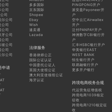
门公司
多多国际
PINGPONG开户
本公司
京东国际
派安盈Payoneer开
I公司
Shopee
户
绍尔公司
Ebay
空中云汇Airwallex
曼公司
Wish
开户
国公司
速卖通
泛付PANPAY开户
班牙公司
Lazada
神洲数字CBI银行开
国公司
户
加坡公司
汇丰HSBC银行开户
法律服务
国公司
华美银行EAST
舌尔公司
WEST BANK
香港律师公正
恒生银行开户
国际公证认证
联易融银行开户
中国委托公证人
号申请
更多开户银行
英国大使馆公证
T
澳大利亚使领馆公证
AT
海牙认证
跨境电商税务合规
T
AT
代运营免征增值税
T
跨境电商1039核定
征收
跨境电商1210核定征
收