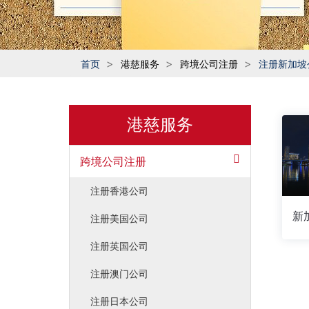
首页
港慈服务
跨境公司注册
注册新加坡
港慈服务
跨境公司注册
注册香港公司
新
注册美国公司
注册英国公司
注册澳门公司
注册日本公司