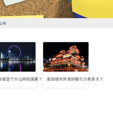
公司
加坡是个什么样的国家？
新加坡对外资的吸引力有多大？