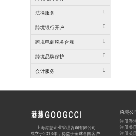
法律服务
跨境银行开户
跨境电商税务合规
跨境品牌保护
会计服务
跨境公
注册香
注册美
上海港慈企业管理咨询有限公司，
注册英
成立于2013年，得益于全球各国客户