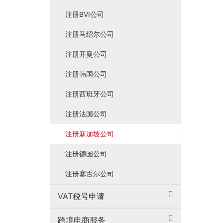
注册BVI公司
注册马绍尔公司
注册开曼公司
注册韩国公司
注册西班牙公司
注册法国公司
注册新加坡公司
注册德国公司
注册塞舌尔公司
VAT税号申请
跨境电商服务