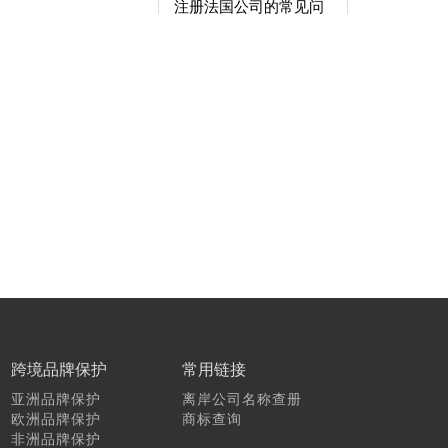
注册法国公司的常见问
题
注册新加坡公司的常见
问题
注册德国公司的常见问
题
注册塞舌尔公司的常见
问题
跨境品牌保护
常用链接
亚洲品牌保护
离岸公司名称查册
欧洲品牌保护
商标查询
非洲品牌保护