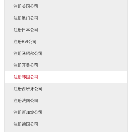
注册英国公司
注册澳门公司
注册日本公司
注册BVI公司
注册马绍尔公司
注册开曼公司
注册韩国公司
注册西班牙公司
注册法国公司
注册新加坡公司
注册德国公司