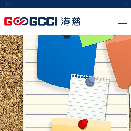
语言
Togg
navi