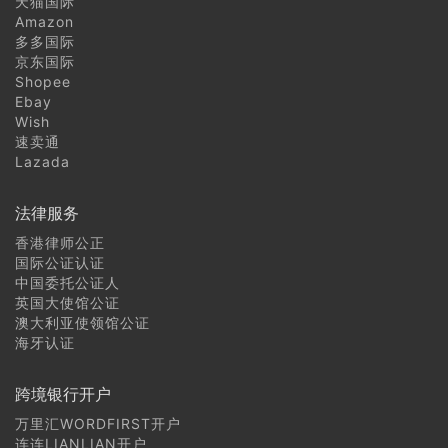
天猫国际
Amazon
多多国际
京东国际
Shopee
Ebay
Wish
速卖通
Lazada
法律服务
香港律师公正
国际公证认证
中国委托公证人
英国大使馆公证
澳大利亚使领馆公证
海牙认证
跨境银行开户
万里汇WORDFIRST开户
连连LIANLIAN开户