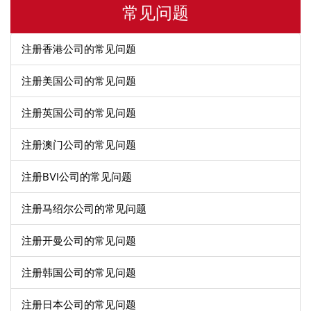
常见问题
注册香港公司的常见问题
注册美国公司的常见问题
注册英国公司的常见问题
注册澳门公司的常见问题
注册BVI公司的常见问题
注册马绍尔公司的常见问题
注册开曼公司的常见问题
注册韩国公司的常见问题
注册日本公司的常见问题