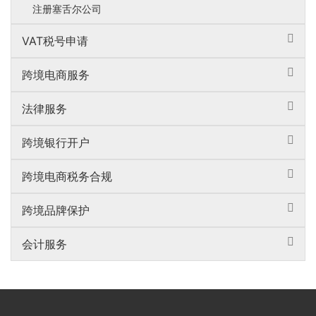
注册塞舌尔公司
VAT税号申请
跨境电商服务
法律服务
跨境银行开户
跨境电商税务合规
跨境品牌保护
会计服务