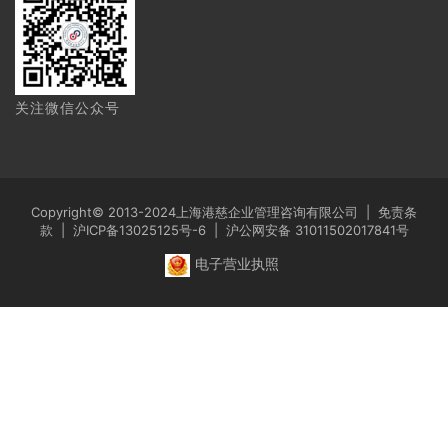
关注微信公众号
Copyright© 2013-2024上海港慈企业管理咨询有限公司 |
免责条
款
|
沪ICP备13025125号-6
|
沪公网安备 31011502017841号
电子营业执照