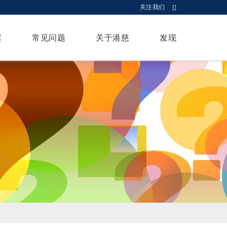
关注我们
案
常见问题
关于港慈
发现