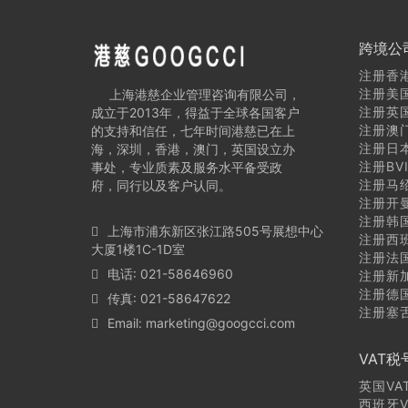
跨境公
注册香
注册美
上海港慈企业管理咨询有限公司，
注册英
成立于2013年，得益于全球各国客户
注册澳
的支持和信任，七年时间港慈已在上
注册日
海，深圳，香港，澳门，英国设立办
注册BV
事处，专业质素及服务水平备受政
注册马
府，同行以及客户认同。
注册开
注册韩
上海市浦东新区张江路505号展想中心
注册西
大厦1楼1C-1D室
注册法
电话: 021-58646960
注册新
注册德
传真: 021-58647622
注册塞
Email:
marketing@googcci.com
VAT税
英国VA
西班牙V