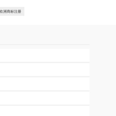
欧洲商标注册