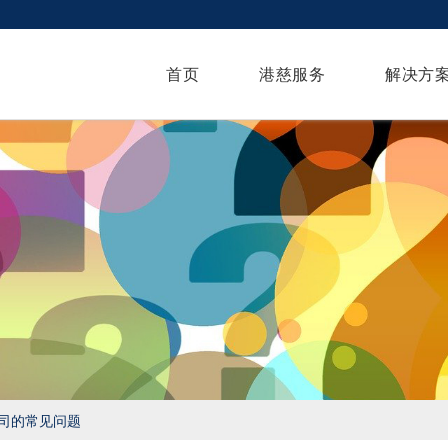
首页
港慈服务
解决方
司的常见问题