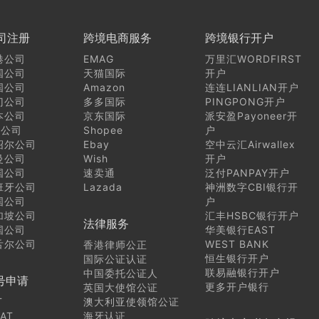
司注册
跨境电商服务
跨境银行开户
港公司
EMAG
万里汇WORDFIRST
国公司
天猫国际
开户
国公司
Amazon
连连LIANLIAN开户
门公司
多多国际
PINGPONG开户
本公司
京东国际
派安盈Payoneer开
I公司
Shopee
户
绍尔公司
Ebay
空中云汇Airwallex
曼公司
Wish
开户
国公司
速卖通
泛付PANPAY开户
班牙公司
Lazada
神洲数字CBI银行开
国公司
户
加坡公司
汇丰HSBC银行开户
法律服务
国公司
华美银行EAST
舌尔公司
WEST BANK
香港律师公正
恒生银行开户
国际公证认证
联易融银行开户
中国委托公证人
号申请
更多开户银行
英国大使馆公证
T
澳大利亚使领馆公证
AT
海牙认证