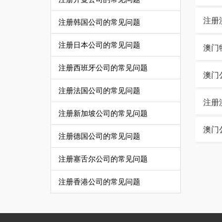
注册
注册韩国公司的常见问题
注册日本公司的常见问题
澳门
注册西班牙公司的常见问题
澳门
注册法国公司的常见问题
注册
注册新加坡公司的常见问题
澳门
注册德国公司的常见问题
注册塞舌尔公司的常见问题
注册香港公司的常见问题