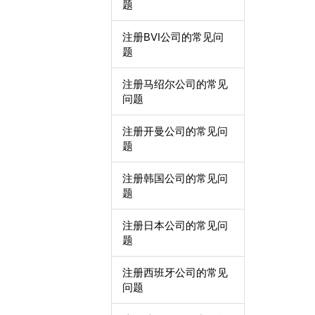
题
注册BVI公司的常见问
题
注册马绍尔公司的常见
问题
注册开曼公司的常见问
题
注册韩国公司的常见问
题
注册日本公司的常见问
题
注册西班牙公司的常见
问题