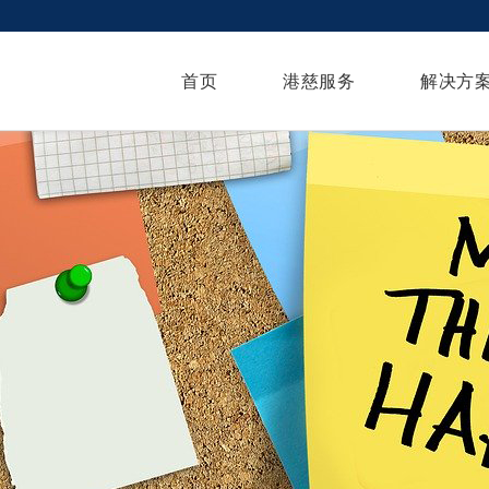
首页
港慈服务
解决方