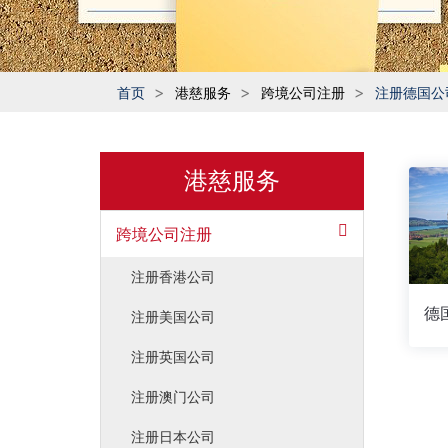
首页
港慈服务
跨境公司注册
注册德国公
港慈服务
跨境公司注册
注册香港公司
德
注册美国公司
注册英国公司
注册澳门公司
注册日本公司