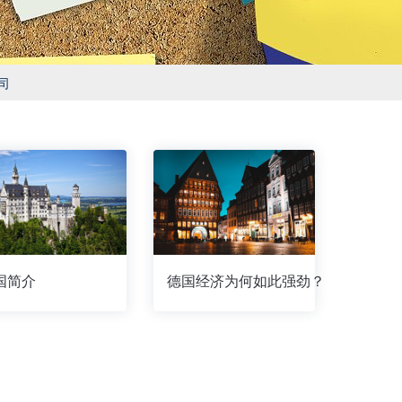
司
国简介
德国经济为何如此强劲？