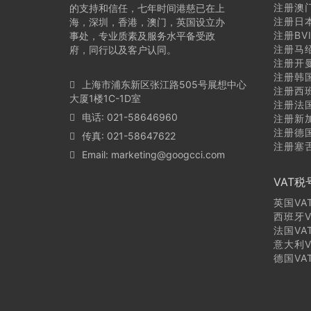
注册澳
的支持和信任，七年时间港慈已在上
注册日
海，深圳，香港，澳门，英国设立办
注册BV
事处，专业质素及服务水平备受政
注册马
府，同行以及客户认同。
注册开
注册韩
上海市浦东新区张江路505号展想中心
注册西
大厦1楼1C-1D室
注册法
电话: 021-58646960
注册新
注册德
传真: 021-58647622
注册塞
Email:
marketing@googcci.com
VAT税
英国VA
西班牙V
法国VA
意大利V
德国VA