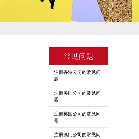
常见问题
注册香港公司的常见问
题
注册美国公司的常见问
题
注册英国公司的常见问
题
注册澳门公司的常见问