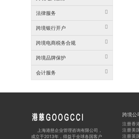
法律服务
跨境银行开户
跨境电商税务合规
跨境品牌保护
会计服务
跨境公
注册香
注册美
上海港慈企业管理咨询有限公司，
注册英
成立于2013年，得益于全球各国客户