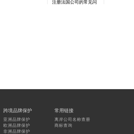
注册法国公司的常见问
题
注册新加坡公司的常见
问题
注册德国公司的常见问
题
注册塞舌尔公司的常见
问题
跨境品牌保护
常用链接
亚洲品牌保护
离岸公司名称查册
欧洲品牌保护
商标查询
非洲品牌保护