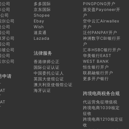
门公司
多多国际
PINGPONG开户
本公司
京东国际
派安盈Payoneer开
I公司
Shopee
户
绍尔公司
Ebay
空中云汇Airwallex
曼公司
Wish
开户
国公司
速卖通
泛付PANPAY开户
班牙公司
Lazada
神洲数字CBI银行开
国公司
户
加坡公司
汇丰HSBC银行开户
法律服务
国公司
华美银行EAST
舌尔公司
WEST BANK
香港律师公正
恒生银行开户
国际公证认证
联易融银行开户
中国委托公证人
号申请
更多开户银行
英国大使馆公证
T
澳大利亚使领馆公证
AT
海牙认证
跨境电商税务合规
T
AT
代运营免征增值税
T
跨境电商1039核定
征收
跨境电商1210核定征
收