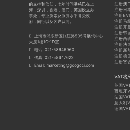
注册澳
的支持和信任，七年时间港慈已在上
注册日
海，深圳，香港，澳门，英国设立办
注册BV
事处，专业质素及服务水平备受政
注册马
府，同行以及客户认同。
注册开
注册韩
上海市浦东新区张江路505号展想中心
注册西
大厦1楼1C-1D室
注册法
电话: 021-58646960
注册新
注册德
传真: 021-58647622
注册塞
Email:
marketing@googcci.com
VAT税
英国VA
西班牙V
法国VA
意大利V
德国VA