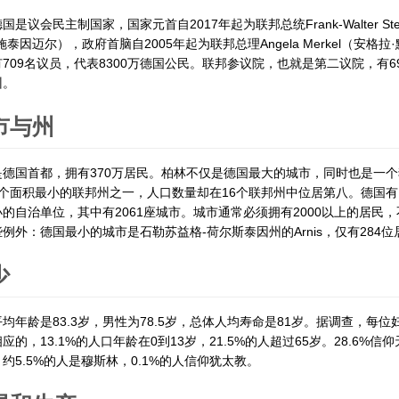
国是议会民主制国家，国家元首自2017年起为联邦总统Frank-Walter Stei
施泰因迈尔），政府首脑自2005年起为联邦总理Angela Merkel（安格
709名议员，代表8300万德国公民。联邦参议院，也就是第二议院，有6
州。
市与州
是德国首都，拥有370万居民。柏林不仅是德国最大的城市，同时也是一
个面积最小的联邦州之一，人口数量却在16个联邦州中位居第八。德国有1
的自治单位，其中有2061座城市。城市通常必须拥有2000以上的居民
例外：德国最小的城市是石勒苏益格-荷尔斯泰因州的Arnis，仅有284位
少
均年龄是83.3岁，男性为78.5岁，总体人均寿命是81岁。据调查，每位妇
应的，13.1%的人口年龄在0到13岁，21.5%的人超过65岁。28.6%信仰
约5.5%的人是穆斯林，0.1%的人信仰犹太教。