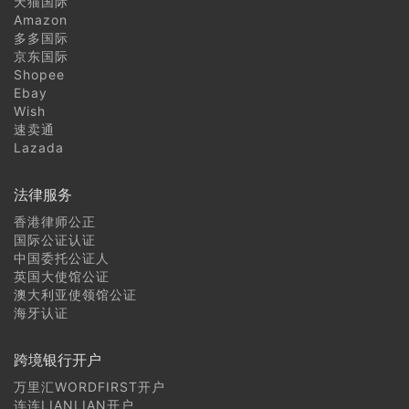
天猫国际
Amazon
多多国际
京东国际
Shopee
Ebay
Wish
速卖通
Lazada
法律服务
香港律师公正
国际公证认证
中国委托公证人
英国大使馆公证
澳大利亚使领馆公证
海牙认证
跨境银行开户
万里汇WORDFIRST开户
连连LIANLIAN开户