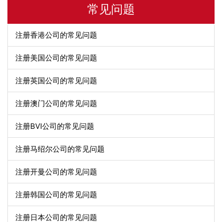
常见问题
注册香港公司的常见问题
注册美国公司的常见问题
注册英国公司的常见问题
注册澳门公司的常见问题
注册BVI公司的常见问题
注册马绍尔公司的常见问题
注册开曼公司的常见问题
注册韩国公司的常见问题
注册日本公司的常见问题