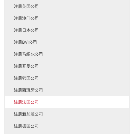
注册英国公司
注册澳门公司
注册日本公司
注册BVI公司
注册马绍尔公司
注册开曼公司
注册韩国公司
注册西班牙公司
注册法国公司
注册新加坡公司
注册德国公司