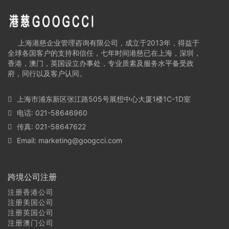
上海港慈企业管理咨询有限公司，成立于2013年，得益于
全球各国客户的支持和信任，七年时间港慈已在上海，深圳，
香港，澳门，英国设立办事处，专业质素及服务水平备受政
府，同行以及客户认同。
上海市浦东新区张江路505号展想中心大厦1楼1C-1D室
电话: 021-58646960
传真: 021-58647622
Email:
marketing@googcci.com
跨境公司注册
注册香港公司
注册美国公司
注册英国公司
注册澳门公司