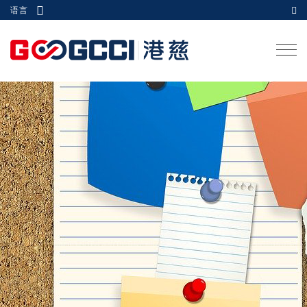
语言
Togg
navi