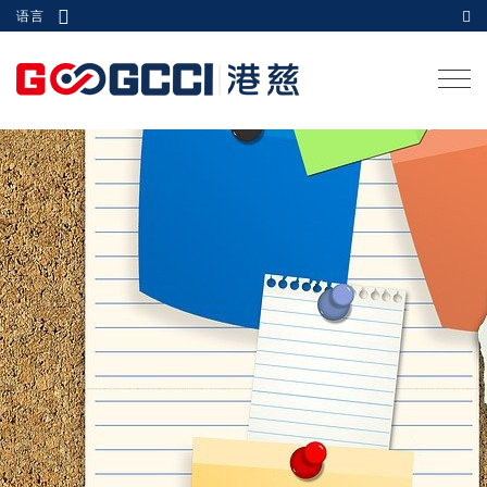
语言
Togg
navi