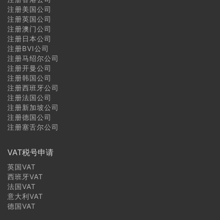
注册美国公司
注册英国公司
注册澳门公司
注册日本公司
注册BVI公司
注册马绍尔公司
注册开曼公司
注册韩国公司
注册西班牙公司
注册法国公司
注册新加坡公司
注册德国公司
注册塞舌尔公司
VAT税号申请
英国VAT
西班牙VAT
法国VAT
意大利VAT
德国VAT