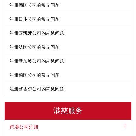
注册韩国公司的常见问题
注册日本公司的常见问题
注册西班牙公司的常见问题
注册法国公司的常见问题
注册新加坡公司的常见问题
注册德国公司的常见问题
注册塞舌尔公司的常见问题
港慈服务
跨境公司注册