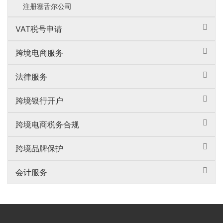
注册塞舌尔公司
VAT税号申请
跨境电商服务
法律服务
跨境银行开户
跨境电商税务合规
跨境品牌保护
会计服务