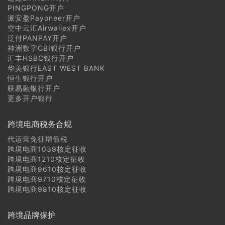
PINGPONG开户
派安盈Payoneer开户
空中云汇Airwallex开户
泛付PANPAY开户
神洲数字CBI银行开户
汇丰HSBC银行开户
华美银行EAST WEST BANK
恒生银行开户
联易融银行开户
更多开户银行
跨境电商税务合规
代运营免征增值税
跨境电商1039核定征收
跨境电商1210核定征收
跨境电商9610核定征收
跨境电商9710核定征收
跨境电商9810核定征收
跨境品牌保护