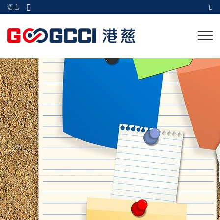
语言
Togg
navi