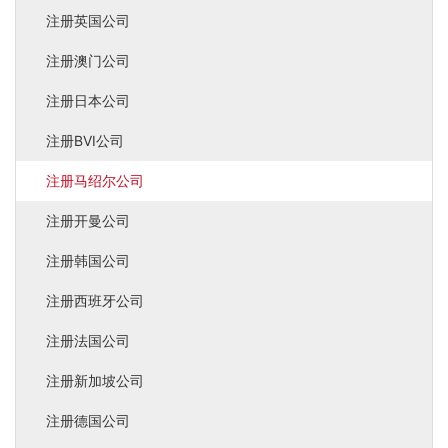
注册英国公司
注册澳门公司
注册日本公司
注册BVI公司
注册马绍尔公司
注册开曼公司
注册韩国公司
注册西班牙公司
注册法国公司
注册新加坡公司
注册德国公司