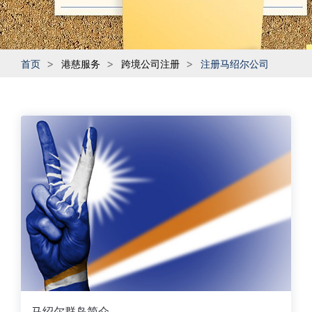
首页
港慈服务
跨境公司注册
注册马绍尔公司
马绍尔群岛简介