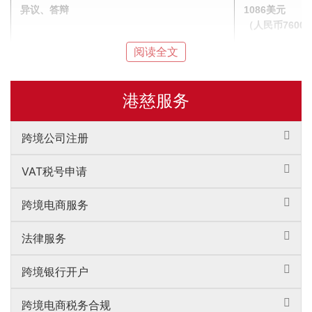
异议、答辩
1086美元
（人民币7600
阅读全文
基本费用：636
提交使用证明
（人民币4450
港慈服务
跨境公司注册
基本费用：
商标争议
1286美元
VAT税号申请
（人民币9000
跨境电商服务
一个商标三个分
法律服务
1056美元
（人民币7390
跨境银行开户
商标转让
增加一个分类：
跨境电商税务合规
856美元