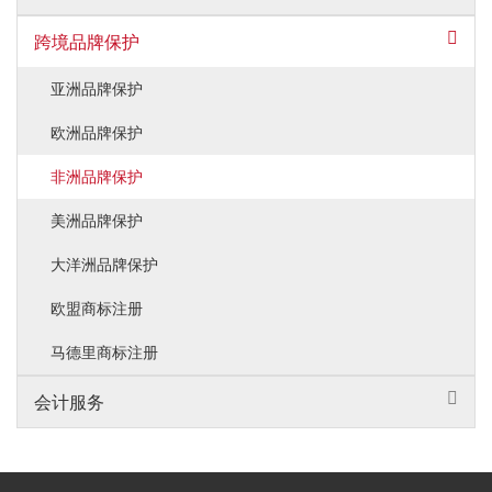
（人民币5990
跨境品牌保护
一个商标三个分
亚洲品牌保护
1076美元
（人民币7530
欧洲品牌保护
商标续展
增加一个分类：
非洲品牌保护
976美元
（人民币6830
美洲品牌保护
单一项变更：
大洋洲品牌保护
856美元
欧盟商标注册
（人民币5990
商标变更
马德里商标注册
增加一项：756
（人民币5290
会计服务
其它：
·
商标异议期限：2个月
·
连续不使用撤销时间：5年