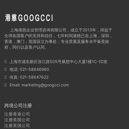
·
官方语言：英语
·
UPS快递费：104美元
以上内容解释权归上海港慈企业管理咨询有限公司所有，如有疑问
INFO@GOOGCCI.COM
上海港慈企业管理咨询有限公司，成立于2013年，得益于
全球各国客户的支持和信任，七年时间港慈已在上海，深圳，
香港，澳门，英国设立办事处，专业质素及服务水平备受政
府，同行以及客户认同。
上海市浦东新区张江路505号展想中心大厦1楼1C-1D室
电话: 021-58646960
传真: 021-58647622
Email:
marketing@googcci.com
跨境公司注册
注册香港公司
注册美国公司
注册英国公司